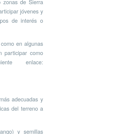
o zonas de Sierra
rticipar jóvenes y
upos de interés o
í como en algunas
n participar como
ente enlace:
s más adecuadas y
icas del terreno a
ango) y semillas