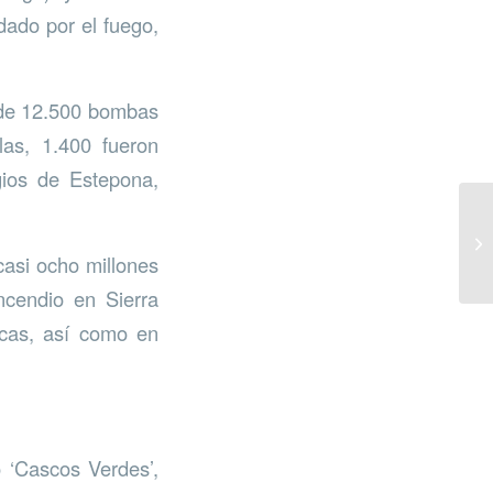
dado por el fuego,
l de 12.500 bombas
las, 1.400 fueron
gios de Estepona,
casi ocho millones
ncendio en Sierra
ricas, así como en
o ‘Cascos Verdes’,