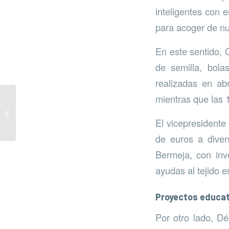
inteligentes con 
para acoger de nu
En este sentido, 
de semilla, bola
realizadas en ab
mientras que las 1
Sube la recogida de
muebles, envases y
El vicepresidente
residuos
de euros a diver
Bermeja, con inve
ayudas al tejido e
Proyectos educat
Por otro lado, Dé