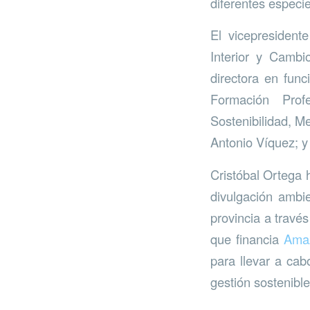
diferentes especie
El vicepresident
Interior y Cambio
directora en fun
Formación Prof
Sostenibilidad, M
Antonio Víquez; y
Cristóbal Ortega 
divulgación ambie
provincia a travé
que financia
Ama
para llevar a cab
gestión sostenibl