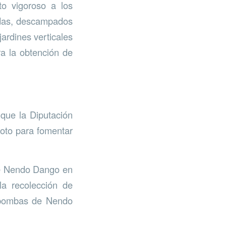
to vigoroso a los
ondas, descampados
ardines verticales
ra la obtención de
 que la Diputación
loto para fomentar
 de Nendo Dango en
la recolección de
s bombas de Nendo