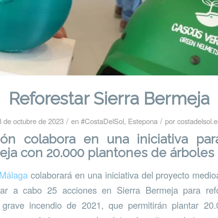
Reforestar Sierra Bermeja
/
/
3 de octubre de 2023
en
#CostaDelSol
,
Estepona
por
costadelsol.
ión colabora en una iniciativa para
eja con 20.000 plantones de árboles
 Málaga
colaborará en una iniciativa del proyecto medi
var a cabo 25 acciones en Sierra Bermeja para ref
 grave incendio de 2021, que permitirán plantar 20