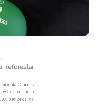
eco
 reforestar
oambiental ‘Cascos
orestar las zonas
.000 plantones de