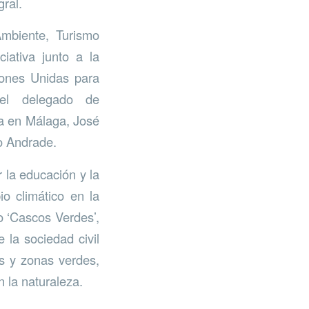
gral.
Ambiente, Turismo
ciativa junto a la
iones Unidas para
 el delegado de
ía en Málaga, José
o Andrade.
 la educación y la
io climático en la
o ‘Cascos Verdes’,
la sociedad civil
es y zonas verdes,
 la naturaleza.