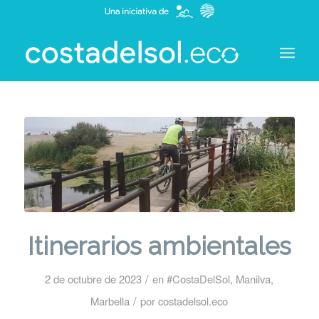
Itinerarios ambientales
/
2 de octubre de 2023
en
#CostaDelSol
,
Manilva
,
/
Marbella
por
costadelsol.eco