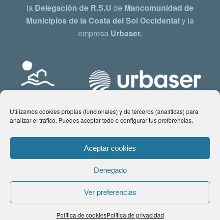
la
Delegación de R.S.U
de
Mancomunidad de
Municipios de la Costa del Sol Occidental
y la
empresa
Urbaser.
Utilizamos cookies propias (funcionales) y de terceros (analíticas) para
analizar el tráfico. Puedes aceptar todo o configurar tus preferencias.
Aceptar cookies
Denegado
© Copyright 2021 www.costadelsol.eco. Todos los derechos reservados |
Ver preferencias
Aviso legal
|
Política de privacidad
|
Política de Cookies
| Contacto:
Política de cookies
Política de privacidad
comunicacion@costadelsol.eco