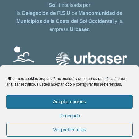
Sol
, impulsada por
la
Delegación de R.S.U
de
Mancomunidad de
Municipios de la Costa del Sol Occidental
y la
empresa
Urbaser.
Utilizamos cookies propias (funcionales) y de terceros (analíticas) para
analizar el tráfico. Puedes aceptar todo o configurar tus preferencias.
Aceptar cookies
Denegado
© Copyright 2021 www.costadelsol.eco. Todos los derechos reservados |
Ver preferencias
Aviso legal
|
Política de privacidad
|
Política de Cookies
| Contacto: