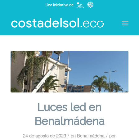
Luces led en
Benalmádena
/
/
24 de agosto de 2023
en
Benalmádena
por