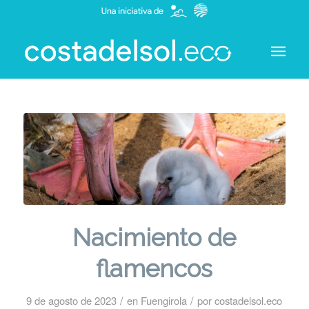
Nacimiento de
flamencos
/
/
9 de agosto de 2023
en
Fuengirola
por
costadelsol.eco