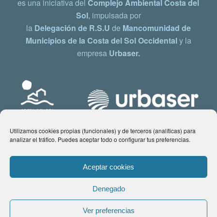
es una iniciativa del
Complejo Ambiental Costa del
Sol
, impulsada por
la
Delegación de R.S.U
de
Mancomunidad de
Municipios de la Costa del Sol Occidental
y la
empresa
Urbaser.
Utilizamos cookies propias (funcionales) y de terceros (analíticas) para
analizar el tráfico. Puedes aceptar todo o configurar tus preferencias.
Aceptar cookies
Denegado
© Copyright 2021 www.costadelsol.eco. Todos los derechos reservados |
Ver preferencias