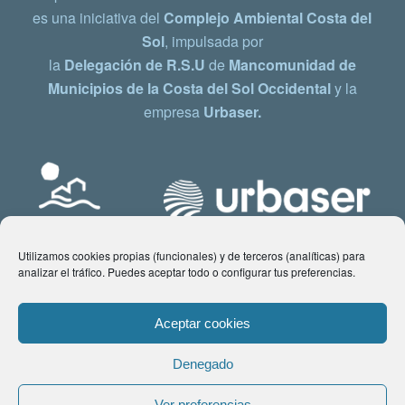
es una iniciativa del
Complejo Ambiental Costa del
Sol
, impulsada por
la
Delegación de R.S.U
de
Mancomunidad de
Municipios de la Costa del Sol Occidental
y la
empresa
Urbaser.
Utilizamos cookies propias (funcionales) y de terceros (analíticas) para
analizar el tráfico. Puedes aceptar todo o configurar tus preferencias.
Aceptar cookies
Denegado
© Copyright 2021 www.costadelsol.eco. Todos los derechos reservados |
Ver preferencias