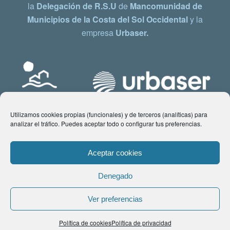
la
Delegación de R.S.U
de
Mancomunidad de
Municipios de la Costa del Sol Occidental
y la
empresa
Urbaser.
Utilizamos cookies propias (funcionales) y de terceros (analíticas) para
analizar el tráfico. Puedes aceptar todo o configurar tus preferencias.
Aceptar cookies
Denegado
© Copyright 2021 www.costadelsol.eco. Todos los derechos reservados |
Ver preferencias
Aviso legal
|
Política de privacidad
|
Política de Cookies
| Contacto:
Política de cookies
Política de privacidad
comunicacion@costadelsol.eco