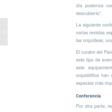
día podemos con
descubierto”.
La siguiente conf
“Cascos Verdes” para
varias revistas es
reforestar Sierra
Bermeja
las orquídeas, un
El curator del Pa
este tipo de eve
este equipamien
orquidófilos han
especies más imp
Conferencia
Por otra parte, r