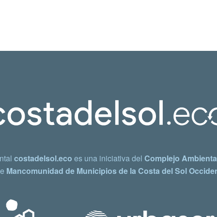
ntal
costadelsol.eco
es una iniciativa del
Complejo Ambiental
e
Mancomunidad de Municipios de la Costa del Sol Occiden