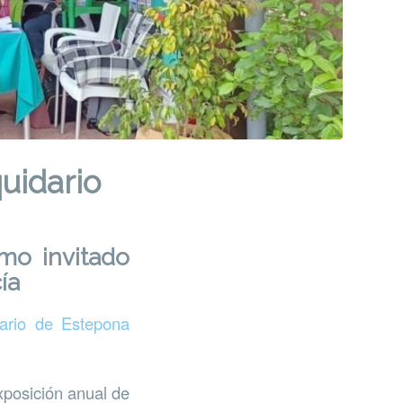
uidario
mo invitado
ía
ario de Estepona
xposición anual de