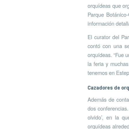
orquídeas que or
Parque Botánico-
información detall
El curator del Pa
contó con una se
orquídeas. “Fue u
la feria y muchas
tenemos en Estepo
Cazadores de or
Además de contar
dos conferencias.
olvido’, en la q
orquídeas alreded