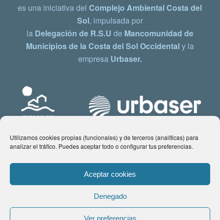
es una iniciativa del
Complejo Ambiental Costa del
Sol
, impulsada por
la
Delegación de R.S.U
de
Mancomunidad de
Municipios de la Costa del Sol Occidental
y la
empresa
Urbaser.
Utilizamos cookies propias (funcionales) y de terceros (analíticas) para
analizar el tráfico. Puedes aceptar todo o configurar tus preferencias.
Aceptar cookies
Denegado
© Copyright 2021 www.costadelsol.eco. Todos los derechos reservados |
Ver preferencias