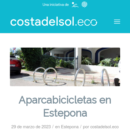
Aparcabicicletas en
Estepona
/
/
29 de marzo de 2023
en
Estepona
por
costadelsol.eco