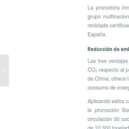
La promotora inm
grupo multinacio
reciclado certifi
España.
Reducción de emi
Las tres ventaja
Fuengirola, S de
CO₂ respecto al 
Sostenibilidad
de China; ofrece 
consumo de energ
Aplicando estos c
la promoción Sou
circulación 30 co
de 10.300 tonela