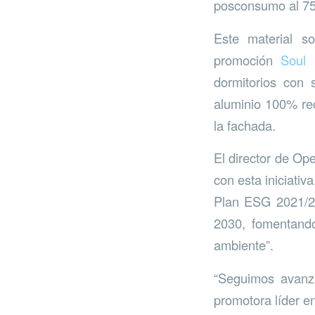
posconsumo al 7
Este material so
promoción
Soul 
dormitorios con 
aluminio 100% rec
la fachada.
El director de Op
con esta iniciati
Plan ESG 2021/23
2030, fomentando
ambiente”.
“Seguimos avanz
promotora líder en