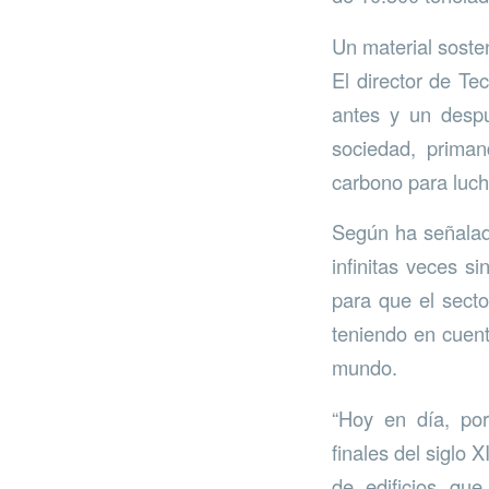
Un material sosten
El director de Te
antes y un despu
sociedad, priman
carbono para lucha
Según ha señalado
infinitas veces s
para que el secto
teniendo en cuen
mundo.
“Hoy en día, po
finales del siglo 
de edificios qu