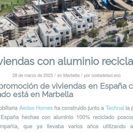
viendas con aluminio recicl
/
/
28 de marzo de 2023
en
Marbella
por
costadelsol.eco
 promoción de viviendas en España c
ado está en Marbella
biliaria
Aedas Homes
ha construido junto a
Technal
la 
 España hechas con aluminio 100% reciclado posc
mpañía, que ya llevaba varios años utilizando al