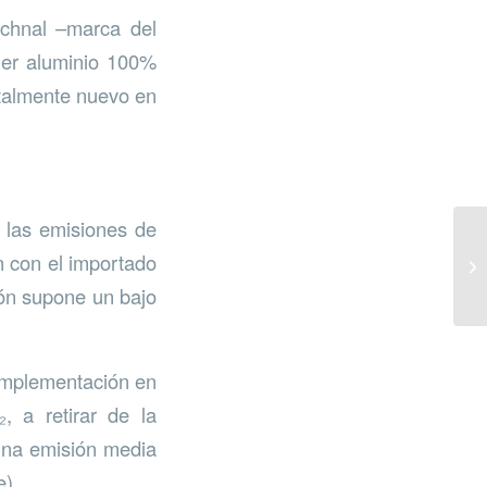
echnal –marca del
imer aluminio 100%
otalmente nuevo en
 las emisiones de
 con el importado
ión supone un bajo
 implementación en
, a retirar de la
 una emisión media
).