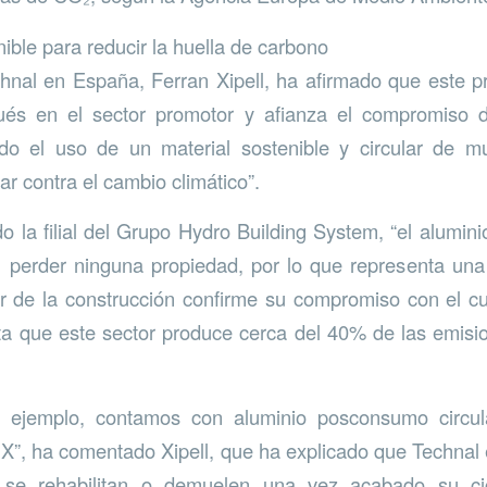
ible para reducir la huella de carbono
chnal en España, Ferran Xipell, ha afirmado que este 
és en el sector promotor y afianza el compromiso 
do el uso de un material sostenible y circular de m
r contra el cambio climático”.
 la filial del Grupo Hydro Building System, “el alumini
in perder ninguna propiedad, por lo que representa un
r de la construcción confirme su compromiso con el cu
ta que este sector produce cerca del 40% de las emisi
r ejemplo, contamos con aluminio posconsumo circu
XIX”, ha comentado Xipell, que ha explicado que Technal 
e se rehabilitan o demuelen una vez acabado su ci