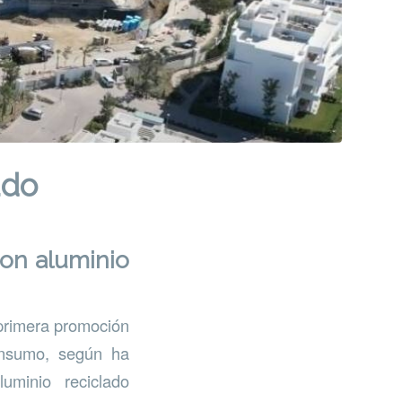
ado
on aluminio
primera promoción
onsumo, según ha
uminio reciclado