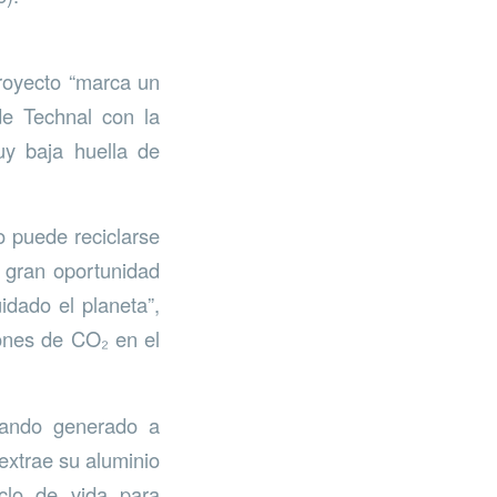
proyecto “marca un
de Technal con la
uy baja huella de
o puede reciclarse
a gran oportunidad
idado el planeta”,
ones de CO₂ en el
lando generado a
extrae su aluminio
clo de vida para