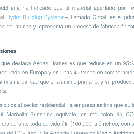
obiliaria ha indicado que el material aportado por T
nal
Hydro Building Systems
–, llamado Circal, es el pr
cado del mundo y representa un proceso de fabricación t
siones
s que destaca Aedas Homes es que reduce en un 95%
producido en Europa y en unas 40 veces en comparación
la misma calidad que el aluminio primario; y su producc
ía.
álculos al sector residencial, la empresa estima que su
l Marbella Sunshine equivale, en reducción de CO₂
ches durante toda su vida útil (100.000 kilómetros, con
das de CO₂, según la Agencia Europa de Medio Ambiente