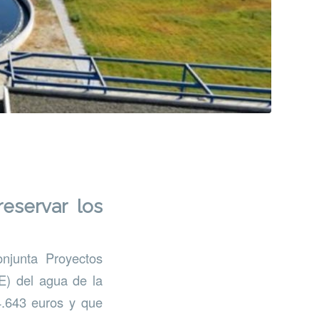
eservar los
njunta Proyectos
E) del agua de la
4.643 euros y que