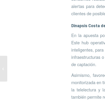
alertas para det
clientes de posib
Dinapsis Costa de
En la apuesta por
Este hub operativ
inteligentes, par
infraestructuras o
de captación.
Zonas de bajas
emisiones en Málaga
Asimismo, favore
monitorizada en t
la telelectura y 
también permite r