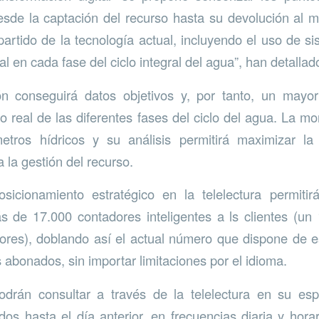
esde la captación del recurso hasta su devolución al m
artido de la tecnología actual, incluyendo el uso de s
cial en cada fase del ciclo integral del agua”, han detallad
ón conseguirá datos objetivos y, por tanto, un mayo
o real de las diferentes fases del ciclo del agua. La mo
metros hídricos y su análisis permitirá maximizar la 
 la gestión del recurso.
sicionamiento estratégico en la telelectura permitir
 de 17.000 contadores inteligentes a ls clientes (un
res), doblando así el actual número que dispone de e
 abonados, sin importar limitaciones por el idioma.
odrán consultar a través de la telelectura en su esp
os hasta el día anterior, en frecuencias diaria y horar