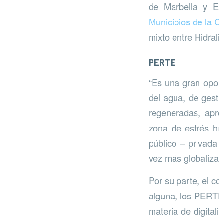
de Marbella y E
Municipios de la 
mixto entre Hidral
PERTE
“Es una gran opor
del agua, de gest
regeneradas, apr
zona de estrés h
público – privad
vez más globalizad
Por su parte, el 
alguna, los PERTE
materia de digital