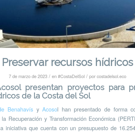
Preservar recursos hídricos
/
/
7 de marzo de 2023
en
#CostaDelSol
por
costadelsol.eco
 Acosol presentan proyectos para pr
ricos de la Costa del Sol
de Benahavís
y
Acoso
l han presentado de forma co
a la Recuperación y Transformación Económica (PERT
na iniciativa que cuenta con un presupuesto de 16.25