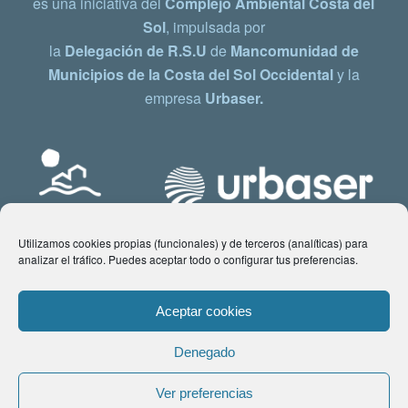
es una iniciativa del
Complejo Ambiental Costa del
Sol
, impulsada por
la
Delegación de R.S.U
de
Mancomunidad de
Municipios de la Costa del Sol Occidental
y la
empresa
Urbaser.
Utilizamos cookies propias (funcionales) y de terceros (analíticas) para
analizar el tráfico. Puedes aceptar todo o configurar tus preferencias.
Aceptar cookies
Denegado
© Copyright 2021 www.costadelsol.eco. Todos los derechos reservados |
Ver preferencias