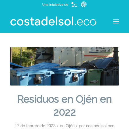
Residuos en Ojén en
2022
/
/
17 de febrero de 2023
en
Ojén
por
costadelsol.eco