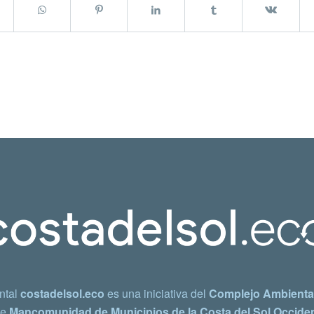
ntal
costadelsol.eco
es una iniciativa del
Complejo Ambiental
e
Mancomunidad de Municipios de la Costa del Sol Occiden