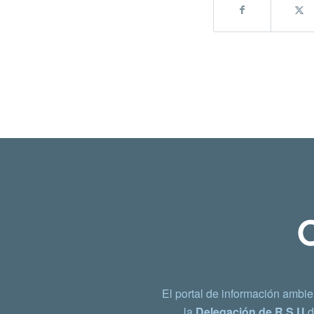
El portal de información ambie
la
Delegación de R.S.U
d