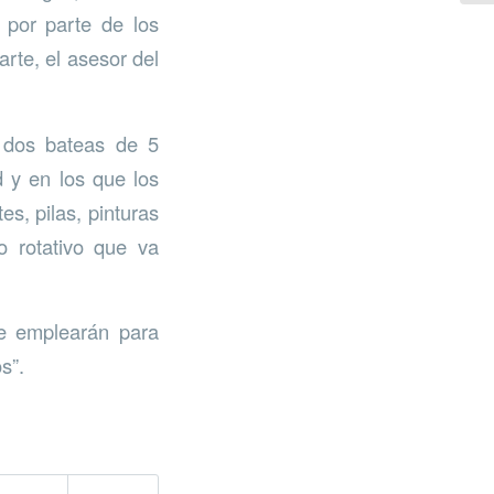
 por parte de los
rte, el asesor del
 dos bateas de 5
d y en los que los
s, pilas, pinturas
o rotativo que va
se emplearán para
s”.