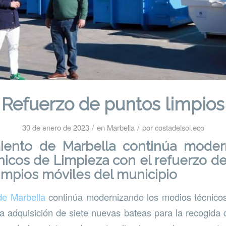
Refuerzo de puntos limpios
/
/
30 de enero de 2023
en
Marbella
por
costadelsol.eco
iento de Marbella continúa moder
icos de Limpieza con el refuerzo de
impios móviles del municipio
de Marbella
continúa modernizando los medios técnicos
a adquisición de siete nuevas bateas para la recogida 