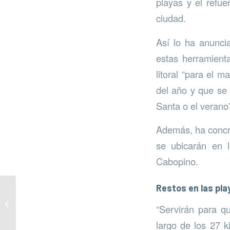
playas y el refue
ciudad.
Así lo ha anunci
estas herramient
litoral “para el 
del año y que se 
Santa o el verano”
Además, ha concre
se ubicarán en l
Cabopino.
Restos en las pla
Minipuntos limpios para
los barrios de
“Servirán para q
Fuengirola
largo de los 27 k