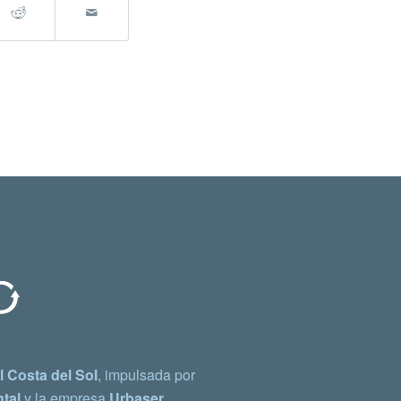
 Costa del Sol
, impulsada por
tal
y la empresa
Urbaser.