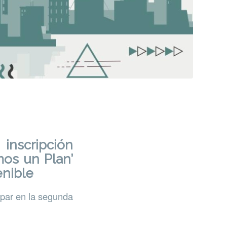
inscripción
mos un Plan’
enible
cipar en la segunda