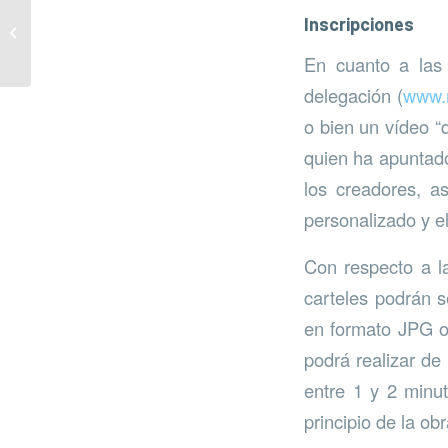
Nuevas guías de
Inscripciones
campo de Casares
En cuanto a las 
delegación (
www.m
o bien un vídeo “q
quien ha apuntado
los creadores, a
personalizado y e
Con respecto a la
carteles podrán s
en formato JPG o
podrá realizar de
entre 1 y 2 minut
principio de la obr