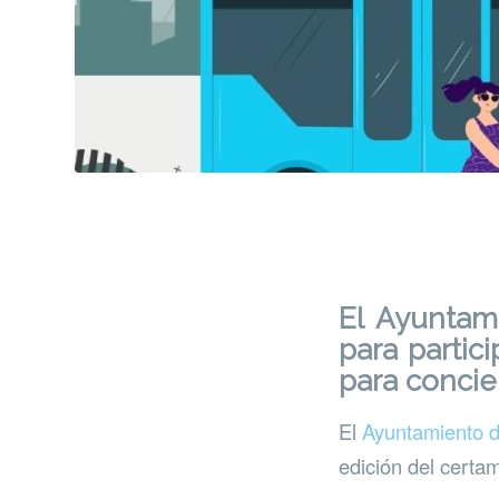
El Ayuntam
para partic
para concie
El
Ayuntamiento d
edición del certa