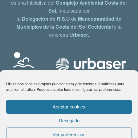
es una iniciativa del
Complejo Ambiental Costa del
Sol
, impulsada por
la
Delegación de R.S.U
de
Mancomunidad de
Municipios de la Costa del Sol Occidental
y la
empresa
Urbaser.
Utilizamos cookies propias (funcionales) y de terceros (analíticas) para
analizar el tráfico. Puedes aceptar todo o configurar tus preferencias.
Aceptar cookies
Denegado
© Copyright 2021 www.costadelsol.eco. Todos los derechos reservados |
Ver preferencias