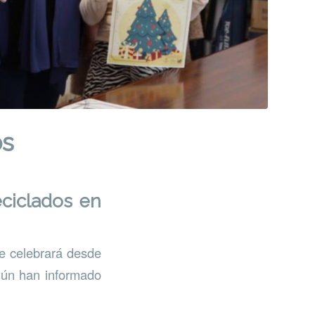
os
eciclados en
se celebrará desde
egún han informado