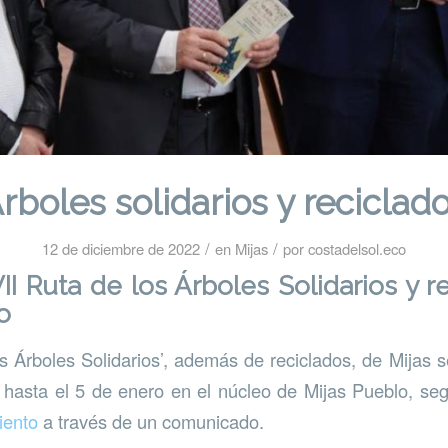
rboles solidarios y reciclad
/
/
12 de diciembre de 2022
en
Mijas
por
costadelsol.eco
VII Ruta de los Árboles Solidarios y r
o
os Árboles Solidarios’, además de reciclados, de Mijas 
 hasta el 5 de enero en el núcleo de Mijas Pueblo, s
iento
a través de un comunicado.