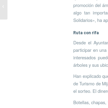
Microarrecifes en
promoción del ámbi
Puerto Banús
algo tan import
Solidarios», ha a
Ruta con rifa
Desde el Ayuntam
participar en una
interesados pued
árboles y sus ubi
Han explicado que
de Turismo de Mij
el sorteo. El dine
Botellas, chapas,