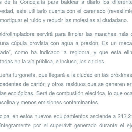
s de la Concejalía para baldear a diario los diferent
dad, este utilitario cuenta con el carenado (revestimi
ortiguar el ruido y reducir las molestias al ciudadano.
hidrolimpiadora servirá para limpiar las manchas más
 una cúpula provista con agua a presión. Es un me
ado”, como ha indicado la regidora, y que está eli
adas en la vía pública, e incluso, los chicles.
queña furgoneta, que llegará a la ciudad en las próxima
excedentes de cartón y otros residuos que se generen en
las ecológicas. Será de combustión eléctrica, lo que oc
solina y menos emisiones contaminantes.
icipal en estos nuevos equipamientos asciende a 242.2
 íntegramente por el superávit generado durante el ej