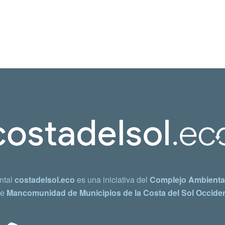
ntal
costadelsol.eco
es una iniciativa del
Complejo Ambiental
e
Mancomunidad de Municipios de la Costa del Sol Occiden