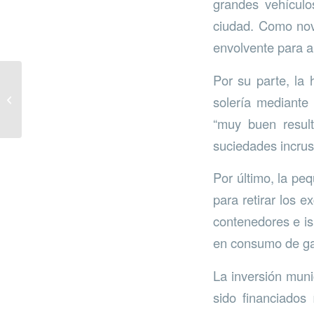
grandes vehículo
ciudad. Como nove
envolvente para am
Por su parte, la 
Primera obra Ground
solería mediante
Eco-Painting
“muy buen result
suciedades incrust
Por último, la pe
para retirar los 
contenedores e is
en consumo de ga
La inversión mun
sido financiados