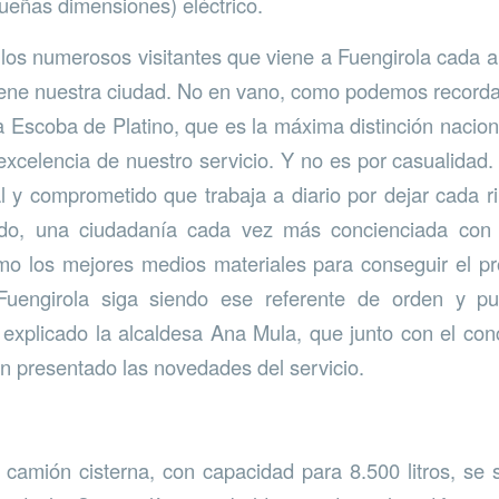
ueñas dimensiones) eléctrico.
los numerosos visitantes que viene a Fuengirola cada año
iene nuestra ciudad. No en vano, como podemos record
 Escoba de Platino, que es la máxima distinción nacion
 excelencia de nuestro servicio. Y no es por casualida
l y comprometido que trabaja a diario por dejar cada r
ado, una ciudadanía cada vez más concienciada con 
mo los mejores medios materiales para conseguir el p
uengirola siga siendo ese referente de orden y pul
xplicado la alcaldesa Ana Mula, que junto con el con
an presentado las novedades del servicio.
 camión cisterna, con capacidad para 8.500 litros, se 