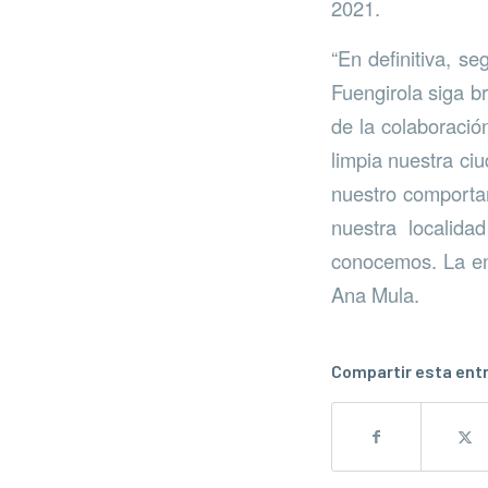
2021.
“En definitiva, s
Fuengirola siga b
de la colaboració
limpia nuestra ci
nuestro comportam
nuestra localida
conocemos. La env
Ana Mula.
Compartir esta ent