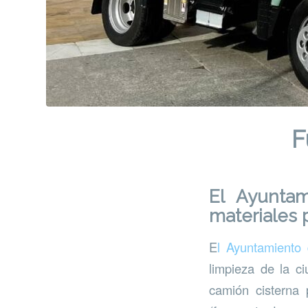
F
El Ayunta
materiales p
E
l Ayuntamiento 
limpieza de la c
camión cisterna 