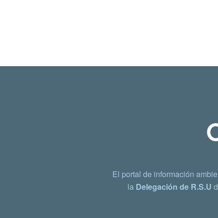
El portal de información ambie
la
Delegación de R.S.U
d