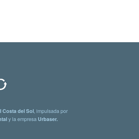
 Costa del Sol
, impulsada por
tal
y la empresa
Urbaser.