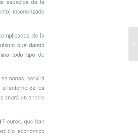
es espacios de la
ento) insonorizado
 complicadas de la
canismo que dando
mina todo tipo de
s semanas, servirá
 el entorno de los
asionará un ahorro
17 euros, que han
ercicio económico