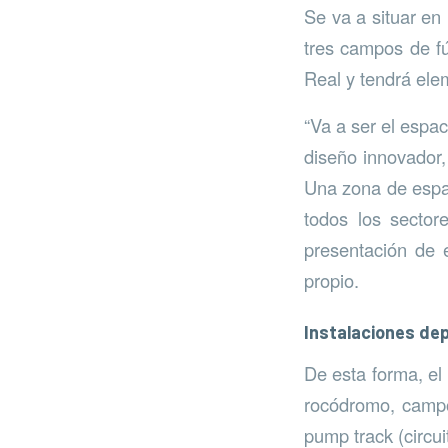
Se va a situar en
tres campos de fú
Real y tendrá ele
“Va a ser el espa
diseño innovador,
Una zona de espar
todos los sector
presentación de 
propio.
Instalaciones de
De esta forma, el 
rocódromo, campo 
pump track (circui