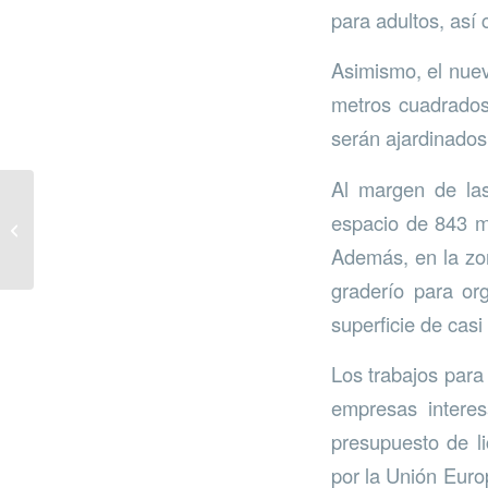
para adultos, así 
Asimismo, el nuev
metros cuadrados 
serán ajardinados
Al margen de las
Voluntarios de IKEA
espacio de 843 m
reforestan Sierra
Bermeja
Además, en la zo
graderío para or
superficie de cas
Los trabajos para
empresas interes
presupuesto de li
por la Unión Europ