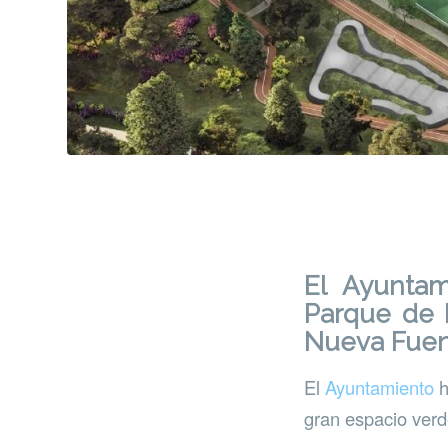
El Ayuntam
Parque de 
Nueva Fuen
El
Ayuntamiento
h
gran espacio verd