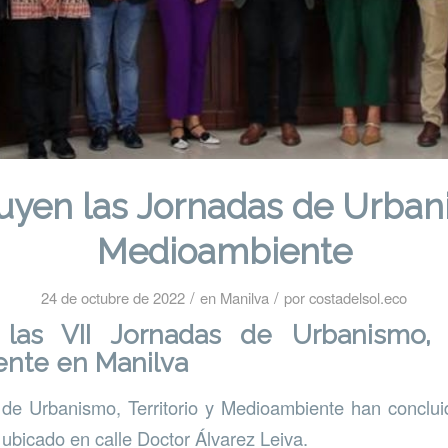
uyen las Jornadas de Urban
Medioambiente
/
/
24 de octubre de 2022
en
Manilva
por
costadelsol.eco
las VII Jornadas de Urbanismo, T
nte en Manilva
 de Urbanismo, Territorio y Medioambiente han conclui
 ubicado en calle Doctor Álvarez Leiva.