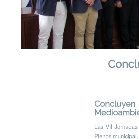
Concl
Concluyen 
Medioambie
Las VII Jornadas
Plenos municipal,