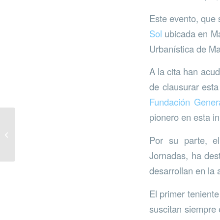
Este evento, que 
Sol
ubicada en Ma
Urbanística de Ma
A la cita han acu
de clausurar esta
Fundación Gener
pionero en esta ini
Talleres
medioambientales en
Por su parte, e
colegios
Jornadas, ha des
desarrollan en la
El primer tenient
suscitan siempre 