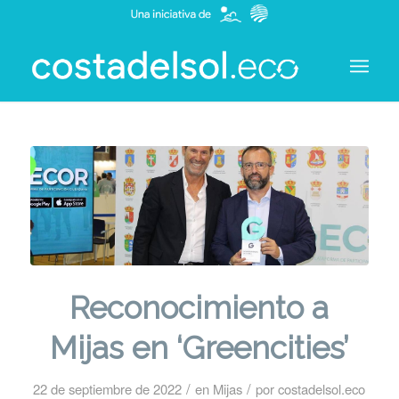
Reconocimiento a
Mijas en ‘Greencities’
/
/
22 de septiembre de 2022
en
Mijas
por
costadelsol.eco