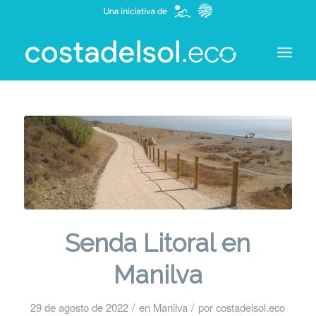
Senda Litoral en
Manilva
/
/
29 de agosto de 2022
en
Manilva
por
costadelsol.eco