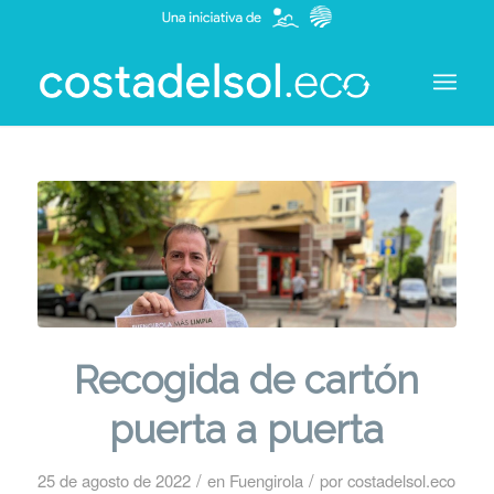
Recogida de cartón
puerta a puerta
/
/
25 de agosto de 2022
en
Fuengirola
por
costadelsol.eco