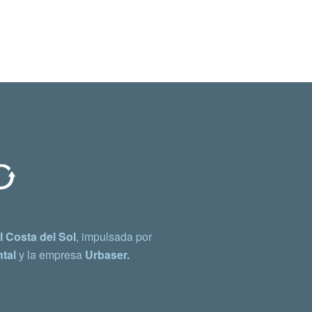
 Costa del Sol
, impulsada por
tal
y la empresa
Urbaser.