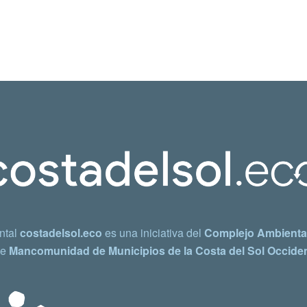
ntal
costadelsol.eco
es una iniciativa del
Complejo Ambiental
e
Mancomunidad de Municipios de la Costa del Sol Occiden