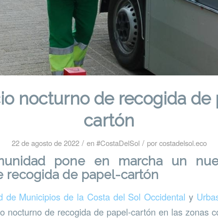
cio nocturno de recogida de 
cartón
/
/
22 de agosto de 2022
en
#CostaDelSol
por
costadelsol.eco
unidad pone en marcha un nuev
 recogida de papel-cartón
de Municipios de la Costa del Sol Occidental
y
Urba
o nocturno de recogida de papel-cartón en las zonas c