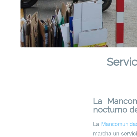
Servi
La Mancom
nocturno de
La
Mancomunidad 
marcha un servici