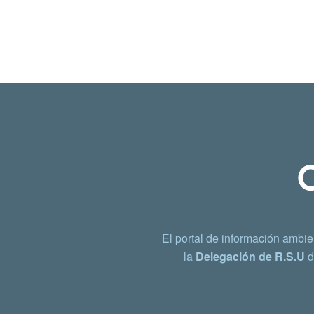
El portal de información ambie
la
Delegación de R.S.U
d