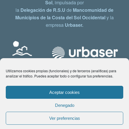
Sol
, impulsada por
la
Delegación de R.S.U
de
Mancomunidad de
Municipios de la Costa del Sol Occidental
y la
empresa
Urbaser.
Utilizamos cookies propias (funcionales) y de terceros (analíticas) para
analizar el tráfico. Puedes aceptar todo o configurar tus preferencias.
Aceptar cookies
Denegado
© Copyright 2021 www.costadelsol.eco. Todos los derechos reservados |
Ver preferencias
Aviso legal
|
Política de privacidad
|
Política de Cookies
| Contacto: