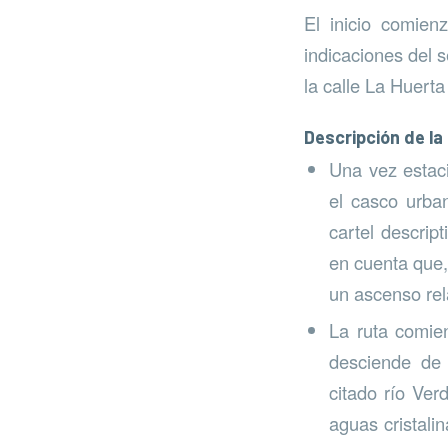
El inicio comien
indicaciones del s
la calle La Huert
Descripción de la
Una vez estaci
el casco urba
cartel descrip
en cuenta que,
un ascenso rel
La ruta comie
desciende de 
citado río Ve
aguas cristal