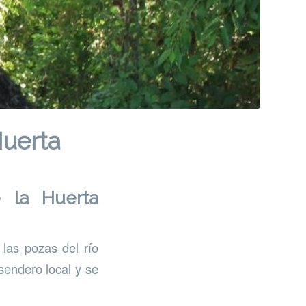
Huerta
 la Huerta
las pozas del río
sendero local y se