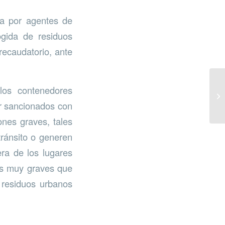
ta por agentes de
ogida de residuos
recaudatorio, ante
os contenedores
er sancionados con
ones graves, tales
tránsito o generen
era de los lugares
nes muy graves que
o residuos urbanos