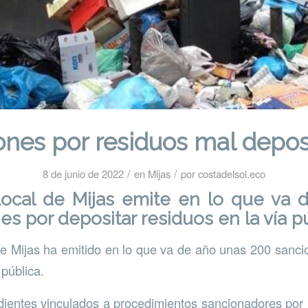
ones por residuos mal depos
/
/
8 de junio de 2022
en
Mijas
por
costadelsol.eco
 Local de Mijas emite en lo que va 
es por depositar residuos en la vía p
de Mijas ha emitido en lo que va de año unas 200 sanci
 pública.
dientes vinculados a procedimientos sancionadores por