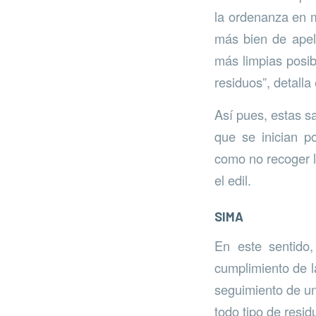
la ordenanza en m
más bien de apel
más limpias posibl
residuos”, detalla
Así pues, estas s
que se inician p
como no recoger l
el edil.
SIMA
En este sentido,
cumplimiento de l
seguimiento de un
todo tipo de resid