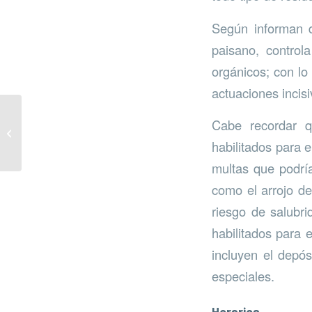
Según informan d
paisano, control
orgánicos; con lo
actuaciones incisi
Cabe recordar 
Puntos de recarga para
vehículos eléctricos
habilitados para 
multas que podría
como el arrojo de
riesgo de salubri
habilitados para 
incluyen el depós
especiales.