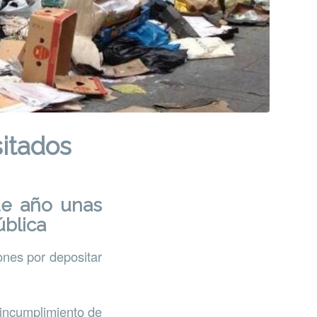
itados
de año unas
ública
ones por depositar
 incumplimiento de