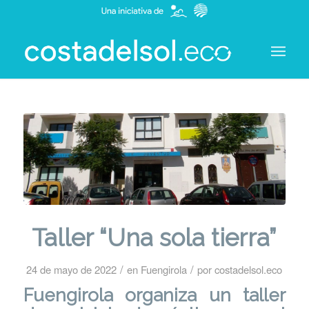
Taller “Una sola tierra”
/
/
24 de mayo de 2022
en
Fuengirola
por
costadelsol.eco
Fuengirola
organiza un taller