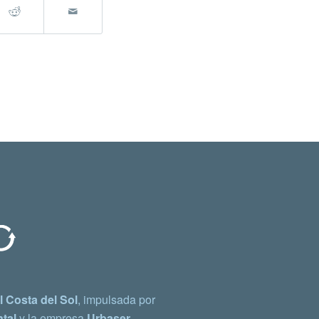
 Costa del Sol
, impulsada por
tal
y la empresa
Urbaser.