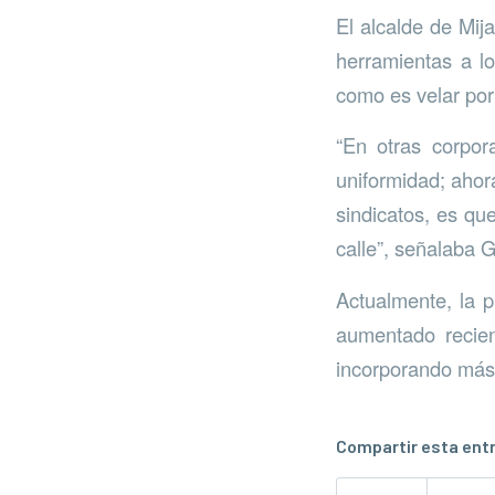
El alcalde de Mij
herramientas a l
como es velar por
“En otras corpor
uniformidad; ahor
sindicatos, es qu
calle”, señalaba 
Actualmente, la pl
aumentado recien
incorporando más 
Compartir esta ent