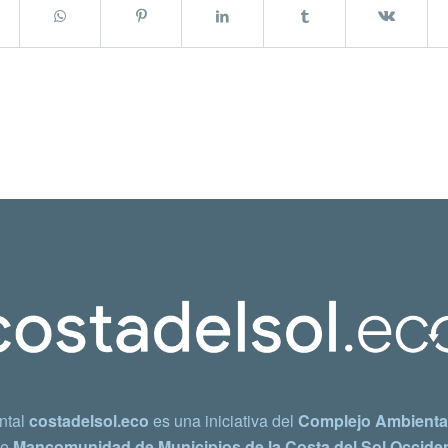
ntal
costadelsol.eco
es una iniciativa del
Complejo Ambiental
e
Mancomunidad de Municipios de la Costa del Sol Occiden