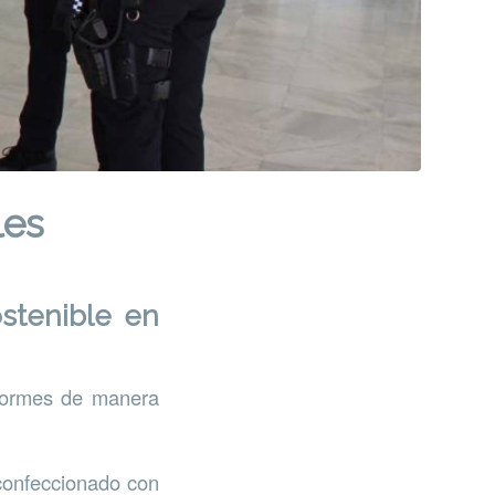
les
ostenible en
iformes de manera
 confeccionado con