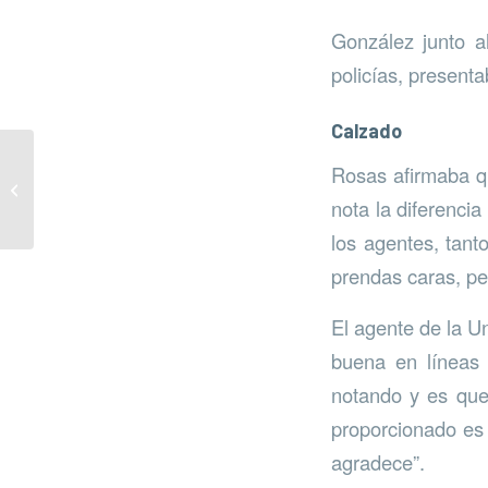
González junto a
policías, present
Calzado
Rosas afirmaba qu
Eficiencia energética
para FTV
nota la diferenci
los agentes, tant
prendas caras, pe
El agente de la U
buena en líneas 
notando y es que
proporcionado es
agradece”.