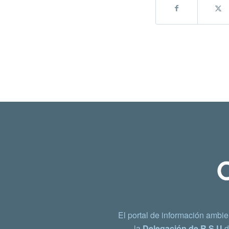
El portal de información ambie
la
Delegación de R.S.U
d