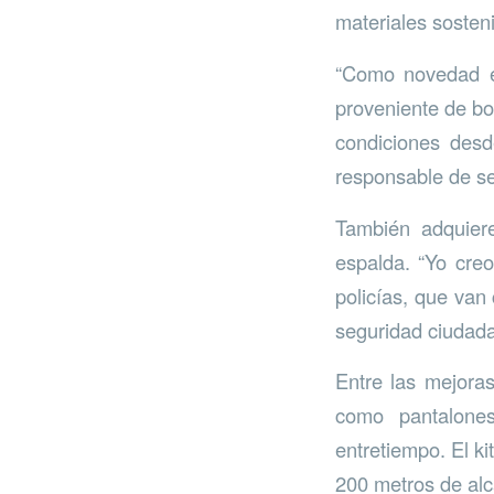
materiales sosten
“Como novedad es
proveniente de bot
condiciones desd
responsable de s
También adquiere
espalda. “Yo cre
policías, que van
seguridad ciudada
Entre las mejoras
como pantalone
entretiempo. El ki
200 metros de al