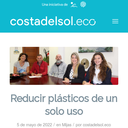
Reducir plásticos de un
solo uso
/
/
5 de mayo de 2022
en
Mijas
por
costadelsol.eco