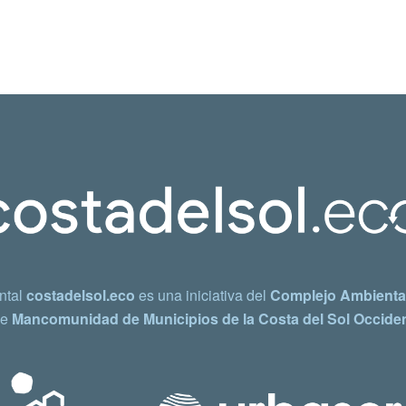
ntal
costadelsol.eco
es una iniciativa del
Complejo Ambiental
e
Mancomunidad de Municipios de la Costa del Sol Occiden