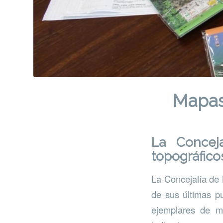
Mapas 
La Concej
topográfico
La Concejalía de
de sus últimas pu
ejemplares de ma