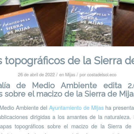
topográficos de la Sierra d
/
/
26 de abril de 2022
en
Mijas
por
costadelsol.eco
alía de Medio Ambiente edita 2
s sobre el macizo de la Sierra de Mija
 Medio Ambiente del
Ayuntamiento de Mijas
ha presenta
blicaciones dirigidas a los amantes de la naturaleza.
pas topográficos sobre el macizo de la Sierra de 