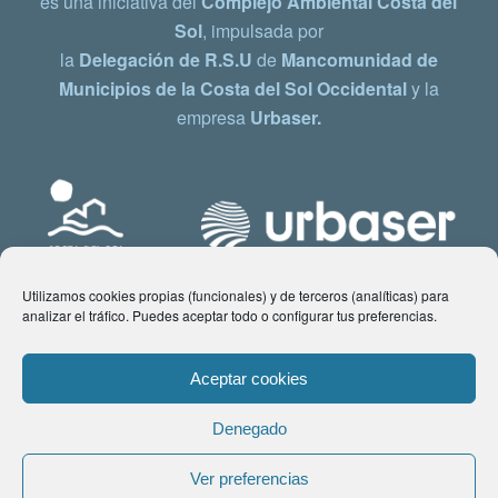
es una iniciativa del
Complejo Ambiental Costa del
Sol
, impulsada por
la
Delegación de R.S.U
de
Mancomunidad de
Municipios de la Costa del Sol Occidental
y la
empresa
Urbaser.
Utilizamos cookies propias (funcionales) y de terceros (analíticas) para
analizar el tráfico. Puedes aceptar todo o configurar tus preferencias.
Aceptar cookies
Denegado
© Copyright 2021 www.costadelsol.eco. Todos los derechos reservados |
Ver preferencias