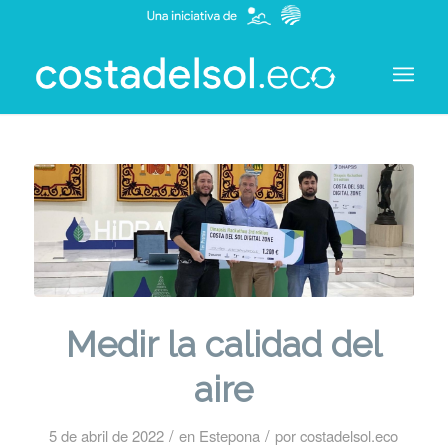
Medir la calidad del
aire
/
/
5 de abril de 2022
en
Estepona
por
costadelsol.eco