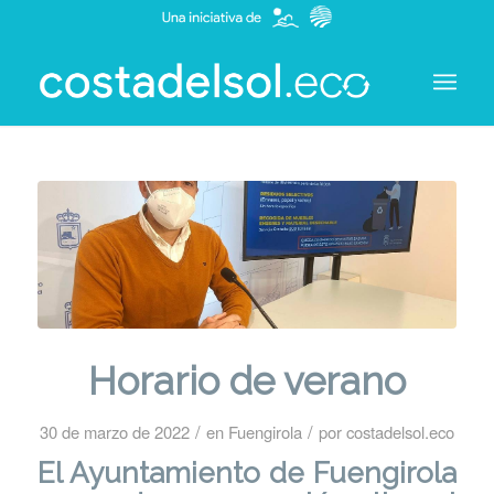
Horario de verano
/
/
30 de marzo de 2022
en
Fuengirola
por
costadelsol.eco
El Ayuntamiento de Fuengirola