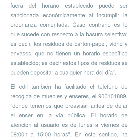
fuera del horario establecido puede ser
sancionada económicamente al incumplir la
ordenanza comentada. Caso contrario es lo
que sucede con respecto a la basura selectiva;
es decir, los residuos de cartón-papel, vidrio y
envases, que no tienen un horario específico
establecido; es decir estos tipos de residuos se
pueden depositar a cualquier hora del día”.
El edil también ha facilitado el teléfono de
recogida de muebles y enseres, el 900101889,
“donde tenemos que preavisar antes de dejar
el enser en la vía pública. El horario de
atención al usuario es de lunes a viernes de
08:00h a 15:00 horas”. En este sentido, ha