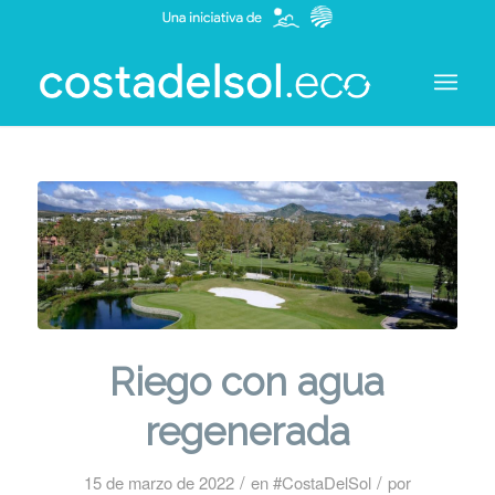
Riego con agua
regenerada
/
/
15 de marzo de 2022
en
#CostaDelSol
por