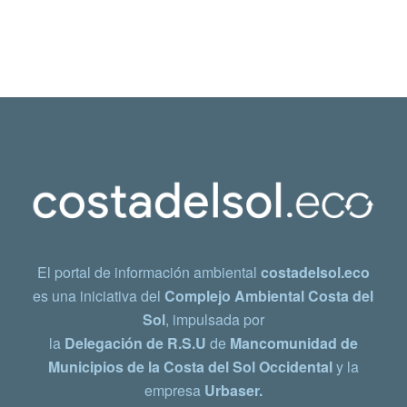
El portal de información ambiental
costadelsol.eco
es una iniciativa del
Complejo Ambiental Costa del
Sol
, impulsada por
la
Delegación de R.S.U
de
Mancomunidad de
Municipios de la Costa del Sol Occidental
y la
empresa
Urbaser.