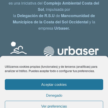
es una iniciativa del
Complejo Ambiental Costa del
Sol
, impulsada por
la
Delegación de R.S.U
de
Mancomunidad de
Municipios de la Costa del Sol Occidental
y la
empresa
Urbaser.
Utilizamos cookies propias (funcionales) y de terceros (analíticas) para
analizar el tráfico. Puedes aceptar todo o configurar tus preferencias.
Aceptar cookies
Denegado
© Copyright 2021 www.costadelsol.eco. Todos los derechos reservados |
Ver preferencias