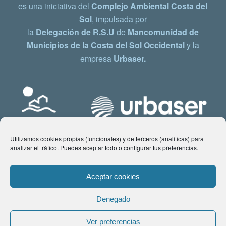
es una iniciativa del
Complejo Ambiental Costa del
Sol
, impulsada por
la
Delegación de R.S.U
de
Mancomunidad de
Municipios de la Costa del Sol Occidental
y la
empresa
Urbaser.
Utilizamos cookies propias (funcionales) y de terceros (analíticas) para
analizar el tráfico. Puedes aceptar todo o configurar tus preferencias.
Aceptar cookies
Denegado
© Copyright 2021 www.costadelsol.eco. Todos los derechos reservados |
Ver preferencias