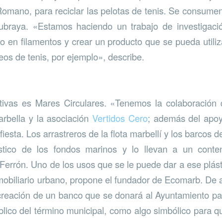
omano, para reciclar las pelotas de tenis. Se consume
subraya. «Estamos haciendo un trabajo de investigaci
ho en filamentos y crear un producto que se pueda utiliz
eos de tenis, por ejemplo», describe.
ativas es Mares Circulares. «Tenemos la colaboración
rbella y la asociación
Vertidos Cero
; además del apoy
esta. Los arrastreros de la flota marbellí y los barcos d
stico de los fondos marinos y lo llevan a un cont
a Ferrón. Uno de los usos que se le puede dar a ese plás
 mobiliario urbano, propone el fundador de Ecomarb. De a
creación de un banco que se donará al Ayuntamiento p
blico del término municipal, como algo simbólico para q