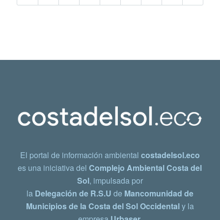
El portal de información ambiental
costadelsol.eco
es una iniciativa del
Complejo Ambiental Costa del
Sol
, impulsada por
la
Delegación de R.S.U
de
Mancomunidad de
Municipios de la Costa del Sol Occidental
y la
empresa
Urbaser.