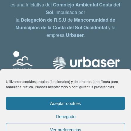
es una iniciativa del
Complejo Ambiental Costa del
Sol
, impulsada por
la
Delegación de R.S.U
de
Mancomunidad de
Municipios de la Costa del Sol Occidental
y la
empresa
Urbaser.
Utilizamos cookies propias (funcionales) y de terceros (analíticas) para
analizar el tráfico. Puedes aceptar todo o configurar tus preferencias.
Aceptar cookies
Denegado
© Copyright 2021 www.costadelsol.eco. Todos los derechos reservados |
Ver preferencias