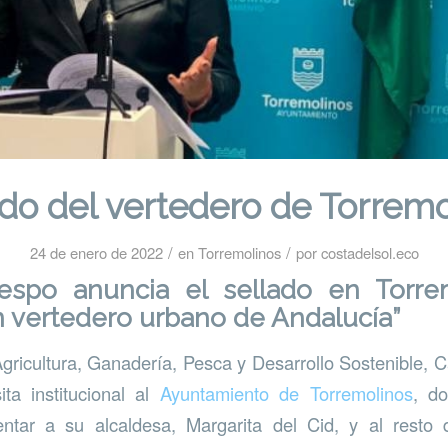
do del vertedero de Torrem
/
/
24 de enero de 2022
en
Torremolinos
por
costadelsol.eco
spo anuncia el sellado en Torre
n vertedero urbano de Andalucía”
gricultura, Ganadería, Pesca y Desarrollo Sostenible,
ita institucional al
Ayuntamiento de Torremolinos
, d
ntar a su alcaldesa, Margarita del Cid, y al resto 