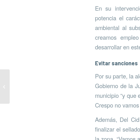
En su intervenc
potencia el carác
ambiental al sub
creamos empleo 
desarrollar en est
Evitar sanciones
Por su parte, la a
Manilva cierra 2021 con
Gobierno de la Ju
subida en todos los
residuos
municipio “y que 
Crespo no vamos a
Además, Del Cid 
finalizar el sella
la zona. “Vamos a