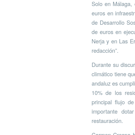
Solo en Málaga, e
euros en infraest
de Desarrollo Sos
de euros en ejec
Nerja y en Las Er
redacción”.
Durante su discur
climático tiene qu
andaluz es cumpli
10% de los resi
principal flujo 
importante dota
restauración.
Carmen Crespo ha