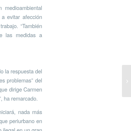
n medioambiental
 a evitar afección
trabajo. “También
ue las medidas a
o la respuesta del
les problemas” del
 que dirige Carmen
”, ha remarcado.
niciará, nada más
arque periurbano en
 ilegal en un gran