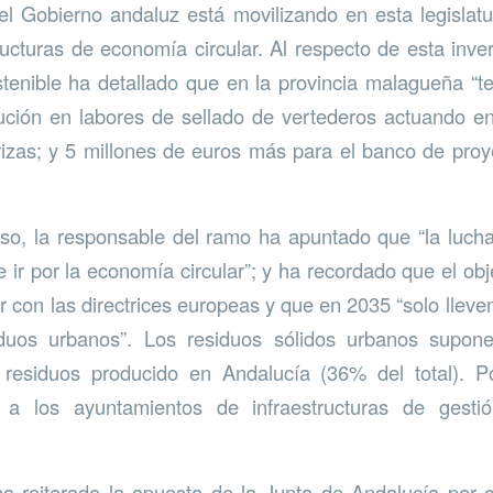
l Gobierno andaluz está movilizando en esta legislat
ructuras de economía circular. Al respecto de esta inver
tenible ha detallado que en la provincia malagueña “
ución en labores de sellado de vertederos actuando en
izas; y 5 millones de euros más para el banco de pro
so, la responsable del ramo ha apuntado que “la luch
e ir por la economía circular”; y ha recordado que el ob
r con las directrices europeas y que en 2035 “solo lleve
duos urbanos”. Los residuos sólidos urbanos supone
de residuos producido en Andalucía (36% del total). P
r a los ayuntamientos de infraestructuras de gesti
 reiterado la apuesta de la Junta de Andalucía por 