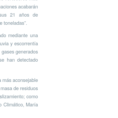
tuaciones acabarán
e sus 21 años de
e toneladas”.
rado mediante una
luvia y escorrentía
de gases generados
se han detectado
ra más aconsejable
a masa de residuos
eslizamiento; como
o Climático, María