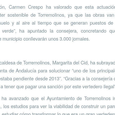
ión, Carmen Crespo ha valorado que esta actuació
ter sostenible de Torremolinos, ya que las obras van
suelo y al aire al tiempo que se generan puestos de 
verde”, ha apuntado la consejera, concretando q
e municipio conllevarán unos 3.000 jornales.
lcaldesa de Torremolinos, Margarita del Cid, ha subrayad
nta de Andalucía para solucionar “uno de los principa
estaba pendiente desde 2013”. “Gracias a la consejería
 tener que pagar una sanción por este vertedero ilegal
ha avanzado que el Ayuntamiento de Torremolinos i
do, los estudios para ver la viabilidad de construir un p
 estudiar cómo transformar lo que era un gran vertedero