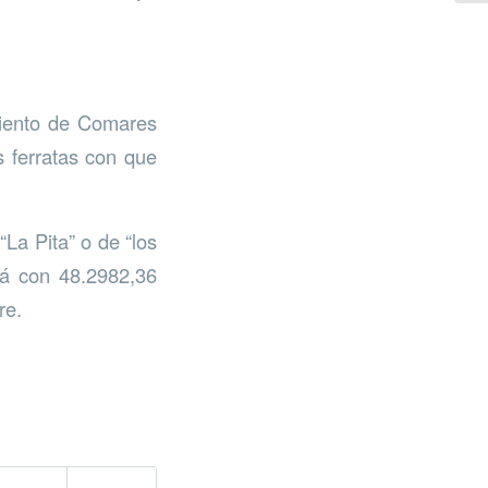
miento de Comares
s ferratas con que
La Pita” o de “los
rá con 48.2982,36
re.