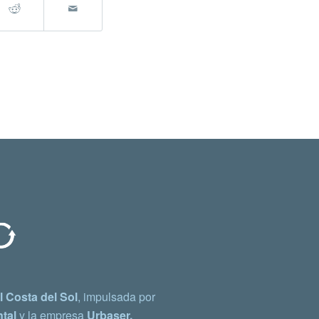
 Costa del Sol
, impulsada por
tal
y la empresa
Urbaser.