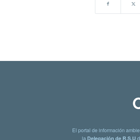
El portal de información ambie
la
Delegación de R.S.U
d