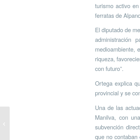
turismo activo en
ferratas de Alpan
El diputado de med
administración p
medioambiente, e
riqueza, favoreci
con futuro”.
Ortega explica qu
provincial y se c
Una de las actua
Manilva, con una
Revitalización del Vigil
subvención direct
de Quiñones
que no contaban c