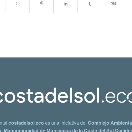
ntal
costadelsol.eco
es una iniciativa del
Complejo Ambiental
e
Mancomunidad de Municipios de la Costa del Sol Occiden