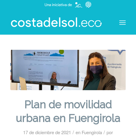
Plan de movilidad
urbana en Fuengirola
/
/
17 de diciembre de 2021
en
Fuengirola
por