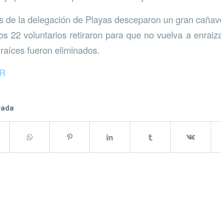
 de la delegación de Playas desceparon un gran cañave
os 22 voluntarios retiraron para que no vuelva a enraiza
raíces fueron eliminados.
UR
rada