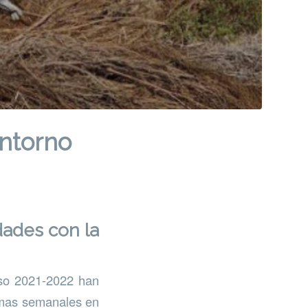
entorno
dades con la
rso 2021-2022 han
amas semanales en