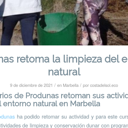
as retoma la limpieza del 
natural
/
/
9 de diciembre de 2021
en
Marbella
por
costadelsol.eco
rios de Produnas retoman sus activi
l entorno natural en Marbella
odunas
ha podido retomar su actividad y para este cu
tividades de limpieza y conservación dunar con progr