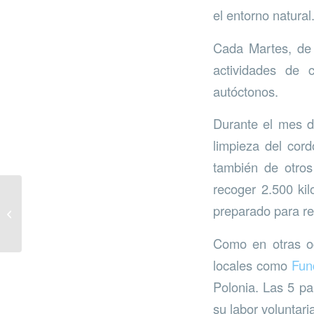
el entorno natural
Cada Martes, de 
actividades de 
autóctonos.
Durante el mes d
limpieza del cord
también de otros
recoger 2.500 kil
Comienza la VI Ruta de
preparado para re
los Árboles Solidarios
Como en otras oc
locales como
Fun
Polonia. Las 5 pa
su labor voluntari