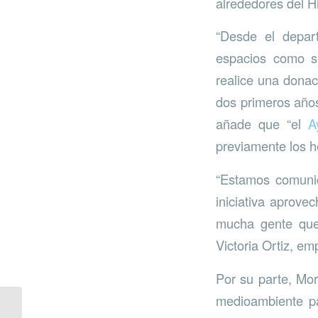
alrededores del H
“Desde el depar
espacios como s
realice una donac
dos primeros años
añade que “el
A
previamente los h
“Estamos comuni
iniciativa aprov
mucha gente que
Victoria Ortiz, e
Por su parte, Mor
medioambiente pa