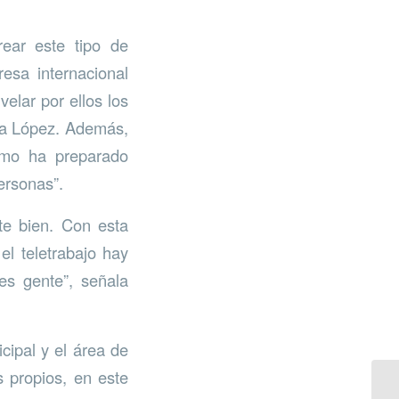
ear este tipo de
sa internacional
elar por ellos los
nta López. Además,
omo ha preparado
ersonas”.
e bien. Con esta
l teletrabajo hay
s gente”, señala
cipal y el área de
 propios, en este