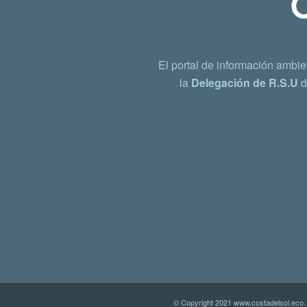
El portal de información ambie
la
Delegación de R.S.U
d
© Copyright 2021 www.costadelsol.eco.