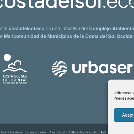
ntal
costadelsol.eco
es una iniciativa del
Complejo Ambiental
e
Mancomunidad de Municipios de la Costa del Sol Occiden
Utilizamos co
Puedes acept
Acept
 Todos los derechos reservados |
Aviso legal
|
Política de privacidad
|
Política de Cookies
| C