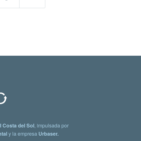
 Costa del Sol
, impulsada por
tal
y la empresa
Urbaser.