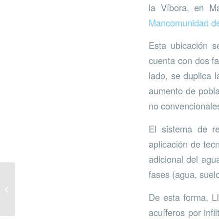
la Víbora, en M
Mancomunidad de 
Esta ubicación s
cuenta con dos fa
lado, se duplica
aumento de poblaci
no convencionales
El sistema de re
aplicación de tec
adicional del agua
fases (agua, suelo
Reforestación virtual en
Mijas
De esta forma, L
acuíferos por inf