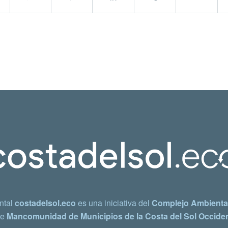
ntal
costadelsol.eco
es una iniciativa del
Complejo Ambiental
e
Mancomunidad de Municipios de la Costa del Sol Occiden