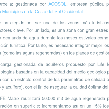
arbella; gestionada por
ACOSOL
, empresa pública p
Municipios de la Costa del Sol Occidental
.
e ha elegido por ser una de las zonas más turístic
ctores clave. Por un lado, es una zona con gran estrés h
 la demanda de agua durante los meses estivales como
ón turística. Por tanto, es necesario integrar mejor los
 (como las aguas regeneradas) en los planes de gestió
carga gestionada de acuíferos propuesto por Life 
nologías basadas en la capacidad del medio geológico p
 con un estricto control de los parámetros de calidad ob
 y acuífero), con el fin de asegurar la calidad óptima de
IFE Matrix reutilizará 50.000 m3 de agua regenerada p
iltración en superficie; incrementando así en un 15% los