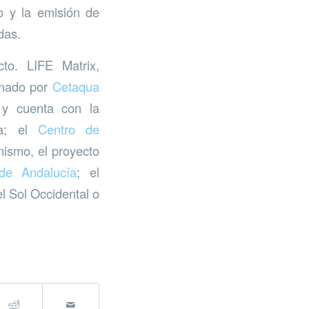
o y la emisión de
das.
cto. LIFE Matrix,
inado por
Cetaqua
 y cuenta con la
ua; el
Centro de
smo, el proyecto
de Andalucía
; el
l Sol Occidental o