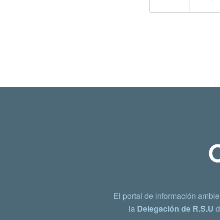
El portal de información ambie
la
Delegación de R.S.U
d