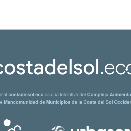
ntal
costadelsol.eco
es una iniciativa del
Complejo Ambiental
e
Mancomunidad de Municipios de la Costa del Sol Occiden