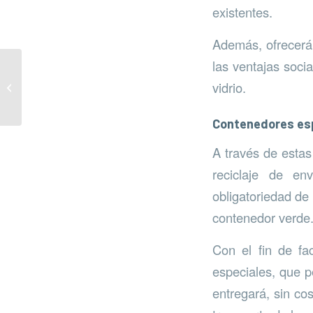
existentes.
Además, ofrecerán
las ventajas soci
Diputación trabaja
vidrio.
contra el cambio
climático
Contenedores es
A través de estas
reciclaje de en
obligatoriedad de
contenedor verde
Con el fin de fac
especiales, que p
entregará, sin co