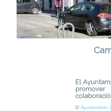
Camp
El Ayuntam
promover 
colaboraci
El
Ayuntamiento d