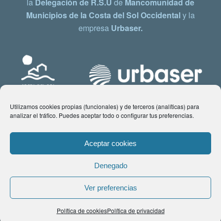
la
Delegación de R.S.U
de
Mancomunidad de
Municipios de la Costa del Sol Occidental
y la
empresa
Urbaser.
Utilizamos cookies propias (funcionales) y de terceros (analíticas) para
analizar el tráfico. Puedes aceptar todo o configurar tus preferencias.
Aceptar cookies
Denegado
© Copyright 2021 www.costadelsol.eco. Todos los derechos reservados |
Ver preferencias
Aviso legal
|
Política de privacidad
|
Política de Cookies
| Contacto:
Política de cookies
Política de privacidad
comunicacion@costadelsol.eco